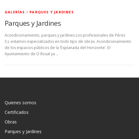
GALERÍAS
/
PARQUES Y JARDINES
Parques y Jardines
Acondicionamiento, parques y jardines Los profesionales de Pérez
S.L estamos especializados en todo tipo de obras. Acondicionamiento
de los espacios públicos de la ‘Explanada del Horizonte’. El
Ayuntamiento de O Rosal ya …
Quienes somos
Certificados
Obras
Parques y Jardines